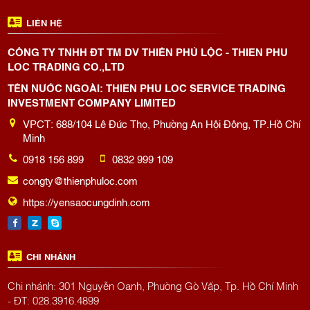
LIÊN HỆ
CÔNG TY TNHH ĐT TM DV THIÊN PHÚ LỘC - THIEN PHU
LOC TRADING CO.,LTD
TÊN NƯỚC NGOÀI: THIEN PHU LOC SERVICE TRADING
INVESTMENT COMPANY LIMITED
VPCT: 688/104 Lê Đức Thọ, Phường An Hội Đông, TP.Hồ Chí
Minh
0918 156 899
0832 999 109
congty@thienphuloc.com
https://yensaocungdinh.com
CHI NHÁNH
Chi nhánh: 301 Nguyễn Oanh, Phường Gò Vấp, Tp. Hồ Chí Minh
- ĐT: 028.3916.4899