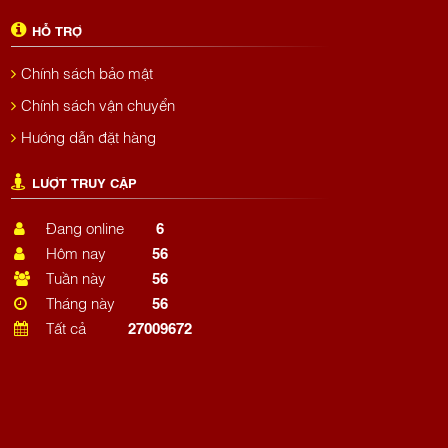
HỖ TRỢ
Chính sách bảo mật
Chính sách vận chuyển
Hướng dẫn đặt hàng
LƯỢT TRUY CẬP
Đang online
6
Hôm nay
56
Tuần này
56
Tháng này
56
Tất cả
27009672