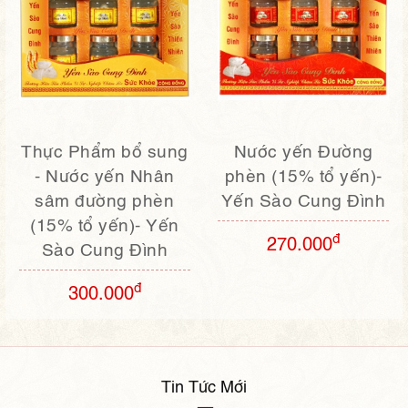
Thực Phẩm bổ sung
Nước yến Đường
- Nước yến Nhân
phèn (15% tổ yến)-
sâm đường phèn
Yến Sào Cung Đình
(15% tổ yến)- Yến
đ
270.000
Sào Cung Đình
đ
300.000
Tin Tức Mới