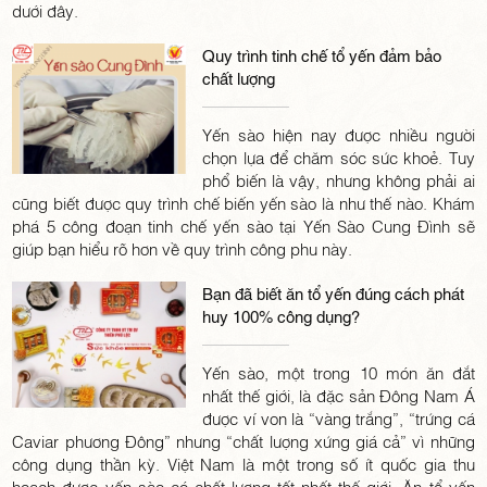
dưới đây.
Quy trình tinh chế tổ yến đảm bảo
chất lượng
Yến sào hiện nay được nhiều người
chọn lựa để chăm sóc sức khoẻ. Tuy
phổ biến là vậy, nhưng không phải ai
cũng biết được quy trình chế biến yến sào là như thế nào. Khám
phá 5 công đoạn tinh chế yến sào tại Yến Sào Cung Đình sẽ
giúp bạn hiểu rõ hơn về quy trình công phu này.
Bạn đã biết ăn tổ yến đúng cách phát
huy 100% công dụng?
Yến sào, một trong 10 món ăn đắt
nhất thế giới, là đặc sản Đông Nam Á
được ví von là “vàng trắng”, “trứng cá
Caviar phương Đông” nhưng “chất lượng xứng giá cả” vì những
công dụng thần kỳ. Việt Nam là một trong số ít quốc gia thu
hoạch được yến sào có chất lượng tốt nhất thế giới. Ăn tổ yến