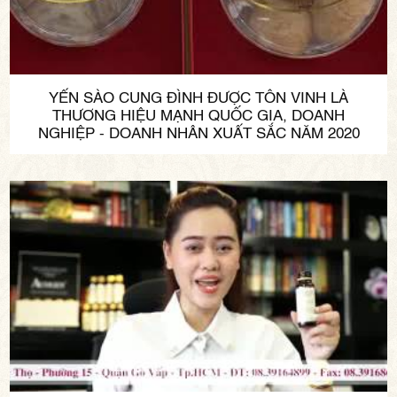
YẾN SÀO CUNG ĐÌNH ĐƯỢC TÔN VINH LÀ
THƯƠNG HIỆU MẠNH QUỐC GIA, DOANH
NGHIỆP - DOANH NHÂN XUẤT SẮC NĂM 2020