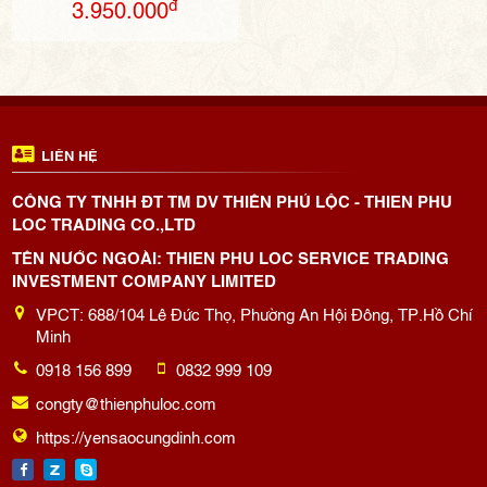
đ
3.950.000
LIÊN HỆ
CÔNG TY TNHH ĐT TM DV THIÊN PHÚ LỘC - THIEN PHU
LOC TRADING CO.,LTD
TÊN NƯỚC NGOÀI: THIEN PHU LOC SERVICE TRADING
INVESTMENT COMPANY LIMITED
VPCT: 688/104 Lê Đức Thọ, Phường An Hội Đông, TP.Hồ Chí
Minh
0918 156 899
0832 999 109
congty@thienphuloc.com
https://yensaocungdinh.com