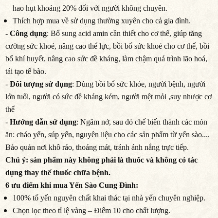
hao hụt khoảng 20% đối với người không chuyên.
Thích hợp mua về sử dụng thường xuyên cho cả gia đình.
-
Công dụng
: Bổ sung acid amin cần thiết cho cơ thể, giúp tăng
cường sức khoẻ, nâng cao thể lực, bồi bổ sức khoẻ cho cơ thể, bồi
bổ khí huyết, nâng cao sức đề kháng, làm chậm quá trình lão hoá,
tái tạo tế bào.
-
Đối tượng sử dụng
: Dùng bồi bổ sức khỏe, người bệnh, người
lớn tuổi, người có sức đề kháng kém, người mệt mỏi ,suy nhược cơ
thể
-
Hướng dẫn sử dụng
: Ngâm nở, sau đó chế biến thành các món
ăn: cháo yến, súp yến, nguyên liệu cho các sản phẩm từ yến sào....
Bảo quản nơi khô ráo, thoáng mát, tránh ánh nắng trực tiếp.
Chú ý: sản phẩm này không phải là thuốc và không có tác
dụng thay thế thuốc chữa bệnh.
6 ưu điểm khi mua Yến Sào Cung Đình:
100% tổ yến nguyên chất khai thác tại nhà yến chuyên nghiệp.
Chọn lọc theo tỉ lệ vàng – Điểm 10 cho chất lượng.